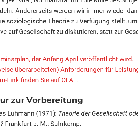
Objektivität, Normativität und die Rolle des Subje
deln. Andererseits werden wir immer wieder dan
e soziologische Theorie zu Verfügung stellt, um
tive auf Gesellschaft zu diskutieren, statt zur
inarplan, der Anfang April veröffentlicht wird. D
eise überarbeiteten) Anforderungen für Leistu
-Link finden Sie auf OLAT.
ur zur Vorbereitung
las Luhmann (1971):
Theorie der Gesellschaft od
g?
Frankfurt a. M.: Suhrkamp.