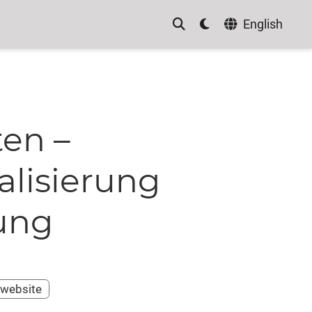
English
en –
alisierung
ung
swebsite