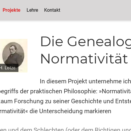
Projekte
Lehre
Kontakt
Die Genealog
Normativität
H. Lotze
In diesem Projekt unternehme ich 
egriffs der praktischen Philosophie: »Normativit
s kaum Forschung zu seiner Geschichte und Entst
ormativität« die Unterscheidung markieren
en und dem Schlechten (oder dem Richtigen un