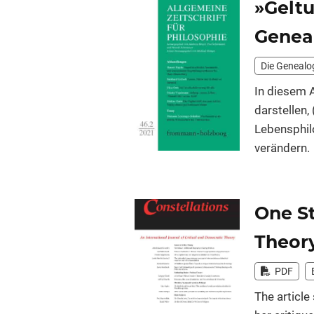
»Geltu
Genea­
Die Genealo
In diesem A
darstellen
Lebensphilo
verändern.
One St
Theor
PDF
The article