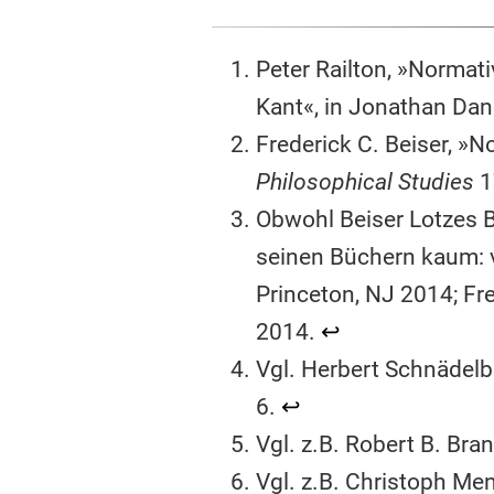
Peter Railton, »Norma
Kant«, in Jonathan Dan
Frederick C. Beiser, »No
Philosophical Studies
1
Obwohl Beiser Lotzes B
seinen Büchern kaum: v
Princeton, NJ 2014; Fre
2014.
↩︎
Vgl. Herbert Schnädel
6.
↩︎
Vgl. z.B. Robert B. Br
Vgl. z.B. Christoph Me