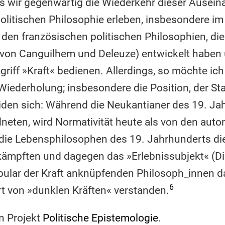
s wir gegenwärtig die Wiederkehr dieser Ausein
olitischen Philosophie erleben, insbesondere im
 den französischen politischen Philosophien, die
on von Canguilhem und Deleuze) entwickelt haben
iff »Kraft« bedienen. Allerdings, so möchte ich 
iederholung; insbesondere die Position, der Sta
eiden sich: Während die Neukantianer des 19. Ja
neten, wird Normativität heute als von den auto
ie Lebensphilosophen des 19. Jahrhunderts die
kämpften und dagegen das »Erlebnissubjekt« (Dilt
ular der Kraft anknüpfenden Philosoph_innen d
6
ert von »dunklen Kräften« verstanden.
n Projekt
Politische Epistemologie
.