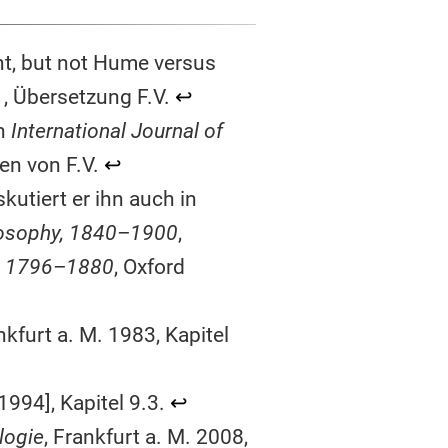
t, but not Hume versus
1, Übersetzung F.V.
↩︎
in
International Journal of
en von F.V.
↩︎
utiert er ihn auch in
losophy, 1840–1900
,
m, 1796–1880
, Oxford
ankfurt a. M. 1983, Kapitel
[1994], Kapitel 9.3.
↩︎
logie
, Frankfurt a. M. 2008,