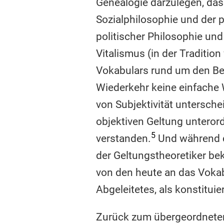
Genealogie darzulegen, das
Sozialphilosophie und der p
politischer Philosophie und
Vitalismus (in der Traditi
Vokabulars rund um den Begr
Wiederkehr keine einfache W
von Subjektivität untersch
objektiven Geltung unterord
5
verstanden.
Und während d
der Geltungstheoretiker be
von den heute an das Vokab
Abgeleitetes, als konstitui
Zurück zum übergeordnete