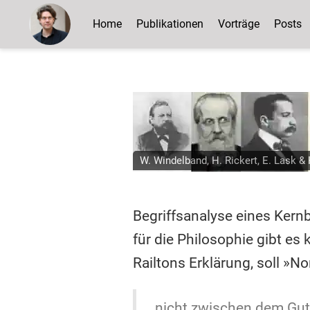
Home
Publikationen
Vorträge
Posts
W. Windelband, H. Rickert, E. Lask & 
Begriffsanalyse eines Kernb
für die Philosophie gibt e
Railtons Erklärung, soll »N
nicht zwischen dem Gut