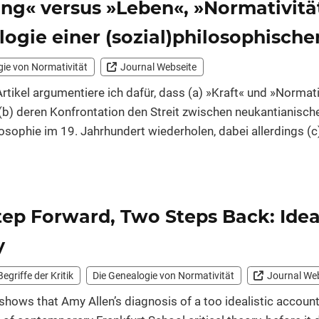
ng« versus »Leben«, »Normativität
logie einer (sozial­)philo­so­phi­sch
gie von Normativität
Journal Webseite
rtikel argumentiere ich dafür, dass (a) »Kraft« und »Norma
, (b) deren Konfrontation den Streit zwischen neukantianis
sophie im 19. Jahrhundert wiederholen, dabei allerdings (c)
ep Forward, Two Steps Back: Ideal
y
Begriffe der Kritik
Die Genealogie von Normativität
Journal We
 shows that Amy Allen’s diagnosis of a too idealistic accou