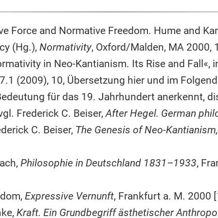
tive Force and Normative Freedom. Hume and Kan
cy (Hg.),
Normativity
, Oxford/Malden, MA 2000, 
rmativity in Neo-Kantianism. Its Rise and Fall«, 
7.1 (2009), 10, Übersetzung hier und im Folgend
edeutung für das 19. Jahrhundert anerkennt, disk
gl. Frederick C. Beiser,
After Hegel. German phi
derick C. Beiser,
The Genesis of Neo-Kantianis
bach,
Philosophie in Deutschland 1831–1933
, Fr
andom,
Expressive Vernunft
, Frankfurt a. M. 2000 
nke,
Kraft. Ein Grundbegriff ästhetischer Anthropo