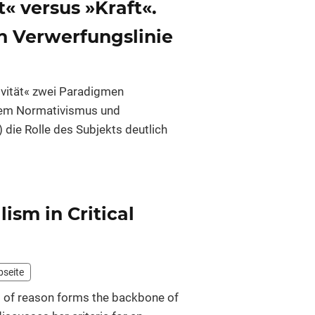
« versus »Kraft«.
en Ver­werfungs­linie
tivität« zwei Paradigmen
chem Normativismus und
 die Rolle des Subjekts deutlich
ism in Critical
bseite
nt of reason forms the backbone of