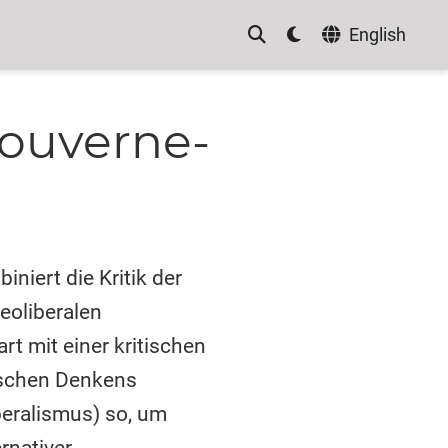
English
Gouverne­
iert die Kritik der
eoliberalen
t mit einer kritischen
tischen Denkens
beralismus) so, um
rnativer