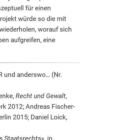
zeptuell für einen
ojekt würde so die mit
 wiederholen, worauf sich
en aufgreifen, eine
SR und anderswo… (Nr.
Menke,
Recht und Gewalt
,
ork 2012; Andreas Fischer-
erlin 2015; Daniel Loick,
︎
Staatsrechts«, in,