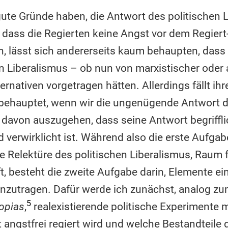
ute Gründe haben, die Antwort des politischen L
, dass die Regierten keine Angst vor dem Regie
, lässt sich andererseits kaum behaupten, dass d
en Liberalismus – ob nun von marxistischer oder 
ernativen vorgetragen hätten. Allerdings fällt ih
h behauptet, wenn wir die ungenügende Antwort 
h davon auszugehen, dass seine Antwort begriffli
 verwirklicht ist. Während also die erste Aufgab
ie Relektüre des politischen Liberalismus, Raum
, besteht die zweite Aufgabe darin, Elemente ein
utragen. Dafür werde ich zunächst, analog zum
5
topias
,
realexistierende politische Experimente 
 angstfrei regiert wird und welche Bestandteile d