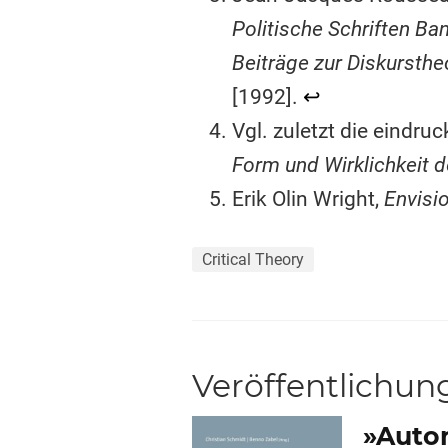
Politische Schriften Ba
Beiträge zur Diskursth
[1992].
↩︎
Vgl. zuletzt die eindru
Form und Wirklichkeit 
Erik Olin Wright,
Envisi
Critical Theory
Veröffentlichun
»Auton