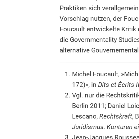
Praktiken sich verallgemei
Vorschlag nutzen, der Fouc
Foucault entwickelte Kritik
die Governmentality Studie
alternative Gouvernementali
Michel Foucault, »Mich
172)«, in
Dits et Écrits I
Vgl. nur die Rechtskri
Berlin 2011; Daniel Loi
Lescano,
Rechtskraft
, 
Juridismus. Konturen ei
Jean-Jacques Rousseau,