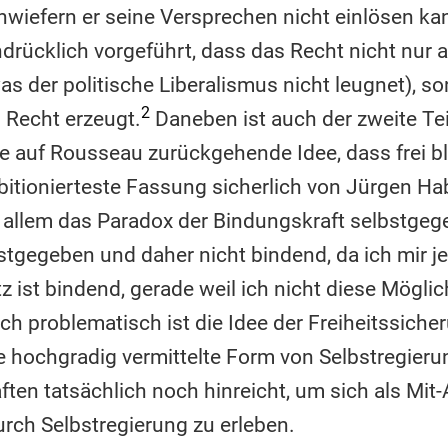
nwiefern er seine Versprechen nicht einlösen kann
indrücklich vorgeführt, dass das Recht nicht nur 
s der politische Liberalismus nicht leugnet), 
2
 Recht erzeugt.
Daneben ist auch der zweite Tei
ie auf Rousseau zurückgehende Idee, dass frei ble
itionierteste Fassung sicherlich von Jürgen H
r allem das Paradox der Bindungskraft selbstge
bstgegeben und daher nicht bindend, da ich mir j
 ist bindend, gerade weil ich nicht diese Möglic
ch problematisch ist die Idee der Freiheitssiche
ie hochgradig vermittelte Form von Selbstregier
en tatsächlich noch hinreicht, um sich als Mit-
urch Selbstregierung zu erleben.