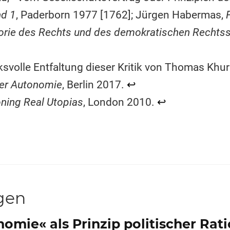
nd 1
, Paderborn 1977 [1762]; Jürgen Habermas,
eorie des Rechts und des demokratischen Rechts
cksvolle Entfaltung dieser Kritik von Thomas Khu
der Autonomie
, Berlin 2017.
↩︎
oning Real Utopias
, London 2010.
↩︎
gen
omie« als Prinzip politischer Rati