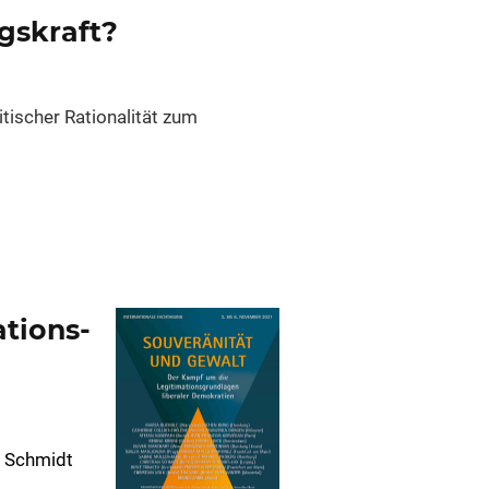
gskraft?
itischer Rationalität zum
ations­
n Schmidt