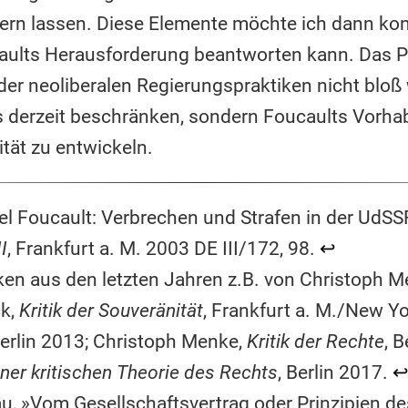
nern lassen. Diese Elemente möchte ich dann kon
aults Herausforderung beantworten kann. Das Pr
 der neoliberalen Regierungspraktiken nicht bloß
s derzeit beschränken, sondern Foucaults Vorhab
tät zu entwickeln.
el Foucault: Verbrechen und Strafen in der UdS
II
, Frankfurt a. M. 2003 DE III/172, 98.
↩︎
tiken aus den letzten Jahren z.B. von Christoph 
ck,
Kritik der Souveränität
, Frankfurt a. M./New Y
Berlin 2013; Christoph Menke,
Kritik der Rechte
, B
ner kritischen Theorie des Rechts
, Berlin 2017.
↩
 »Vom Gesellschaftsvertrag oder Prinzipien des 