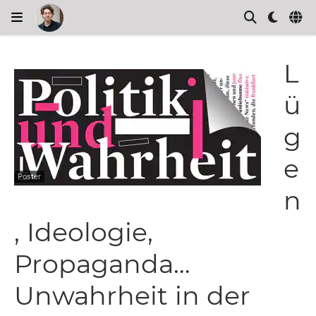
L
ü
g
e
Poster
n
, Ideologie,
Propaganda…
Unwahrheit in der