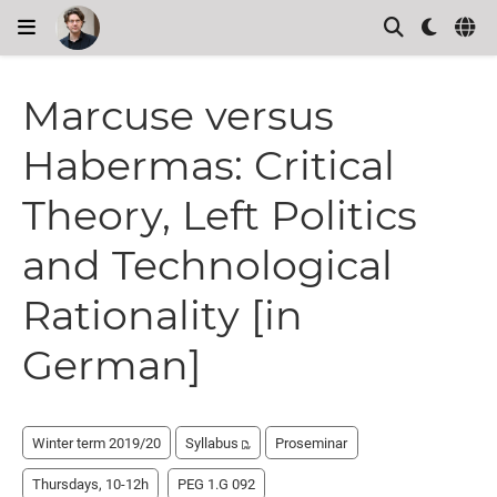
Marcuse versus
Habermas: Critical
Theory, Left Politics
and Technological
Rationality [in
German]
Winter term 2019/20
Syllabus
Proseminar
Thursdays, 10-12h
PEG 1.G 092