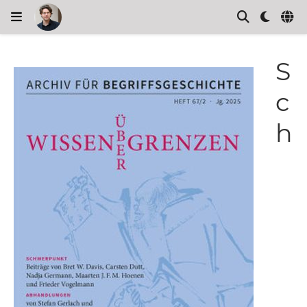
S
c
h